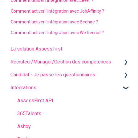
Comment utiliser l'intégration avec Lever ?
Comment activer l'intégration avec JobAffinity ?
Comment activer l'intégration avec Beehire ?
Comment activer l'intégration avec We Recruit ?
La solution AssessFirst
Recruteur/Manager/Gestion des compétences
Candidat - Je passe les questionnaires
L'interface recruteur
Intégrations
Gestion des invitations
Questions fréquentes
Analyser les résultats de mes candidats
Avant les questionnaires
AssessFirst API
Gestion des contacts
Pendant les questionnaires
365Talents
Comptes Manager
Après avoir passé les questionnaires
Ashby