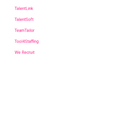
TalentLink
TalentSoft
TeamTailor
Tool4Staffing
We Recruit
Workable
Workday
Zoho
Prestation VSI
Legal
Je suis formateur - Les bases