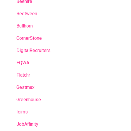
Modèle prédictif
Beehire
Campagnes de recrutement
Beetween
Talent Management
Bullhorn
Je suis Administrateur
CornerStone
Glossaire
DigitalRecruiters
EQWA
Flatchr
Gestmax
Greenhouse
Icims
JobAffinity