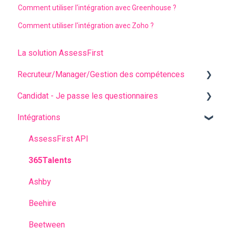
Comment utiliser l'intégration avec Greenhouse ?
Comment utiliser l'intégration avec Zoho ?
La solution AssessFirst
Recruteur/Manager/Gestion des compétences
Candidat - Je passe les questionnaires
L'interface recruteur
Intégrations
Gestion des invitations
Questions fréquentes
Analyser les résultats de mes candidats
Avant les questionnaires
AssessFirst API
Gestion des contacts
Pendant les questionnaires
365Talents
Comptes Manager
Après avoir passé les questionnaires
Ashby
Modèle prédictif
Beehire
Campagnes de recrutement
Beetween