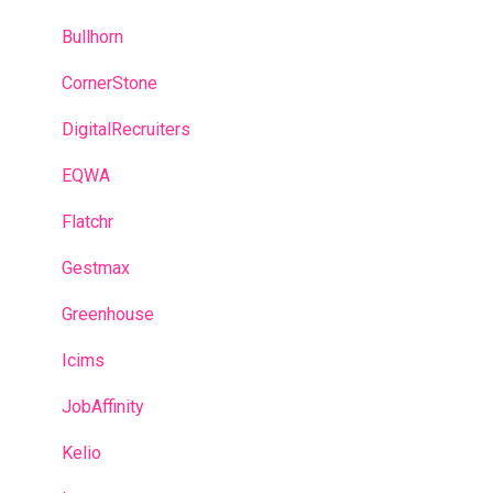
Talent Management
Bullhorn
Je suis Administrateur
CornerStone
Glossaire
DigitalRecruiters
EQWA
Flatchr
Gestmax
Greenhouse
Icims
JobAffinity
Kelio