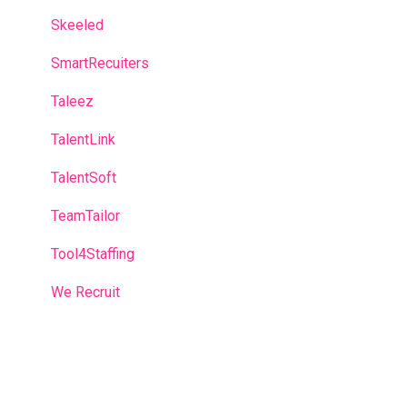
Skeeled
SmartRecuiters
Taleez
TalentLink
TalentSoft
TeamTailor
Tool4Staffing
We Recruit
Workable
Workday
Zoho