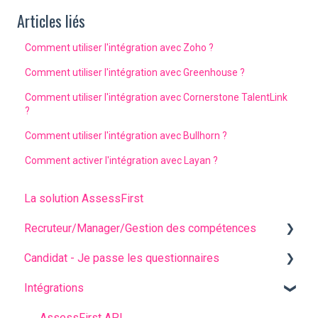
Articles liés
Comment utiliser l'intégration avec Zoho ?
Comment utiliser l'intégration avec Greenhouse ?
Comment utiliser l'intégration avec Cornerstone TalentLink
?
Comment utiliser l'intégration avec Bullhorn ?
Comment activer l'intégration avec Layan ?
La solution AssessFirst
Recruteur/Manager/Gestion des compétences
Candidat - Je passe les questionnaires
L'interface recruteur
Intégrations
Gestion des invitations
Questions fréquentes
Analyser les résultats de mes candidats
Avant les questionnaires
AssessFirst API