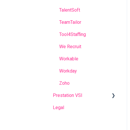
TalentSoft
TeamTailor
Tool4Staffing
We Recruit
Workable
Workday
Zoho
Prestation VSI
Legal
Je suis formateur - Les
bases
Je suis formateur - Pour