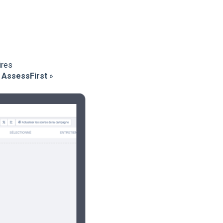
ires
 AssessFirst
»