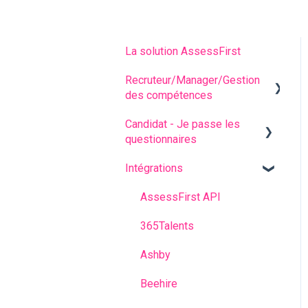
La solution AssessFirst
Recruteur/Manager/Gestion
des compétences
Candidat - Je passe les
L'interface recruteur
questionnaires
Gestion des invitations
Intégrations
Questions fréquentes
Analyser les résultats de
mes candidats
Avant les questionnaires
AssessFirst API
Gestion des contacts
Pendant les questionnaires
365Talents
Comptes Manager
Après avoir passé les
Ashby
questionnaires
Modèle prédictif
Beehire