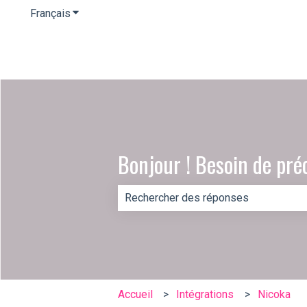
Français
Afficher le sous-menu pour les traductions
Bonjour ! Besoin de pré
Il n'y a aucune suggestion car le ch
Accueil
Intégrations
Nicoka