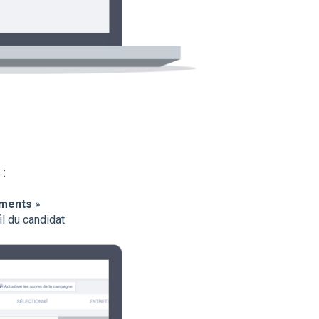
 :
ments
»
l du candidat