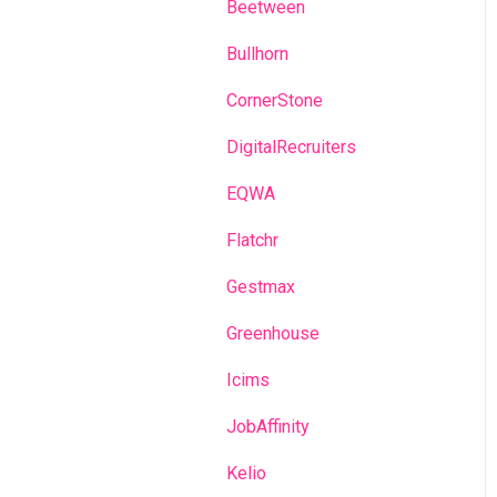
Campagnes de
Beetween
recrutement
Bullhorn
Talent Management
CornerStone
Je suis Administrateur
DigitalRecruiters
Glossaire
EQWA
Flatchr
Gestmax
Greenhouse
Icims
JobAffinity
Kelio