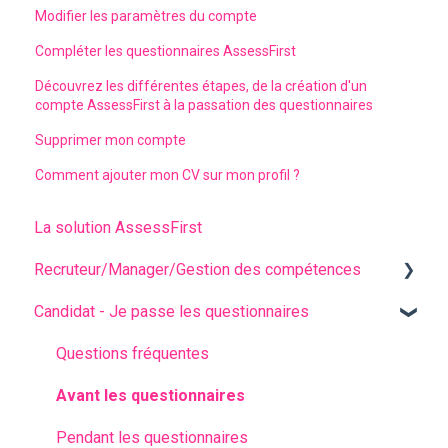
Modifier les paramètres du compte
Compléter les questionnaires AssessFirst
Découvrez les différentes étapes, de la création d'un
compte AssessFirst à la passation des questionnaires
Supprimer mon compte
Comment ajouter mon CV sur mon profil ?
La solution AssessFirst
Recruteur/Manager/Gestion des compétences
Candidat - Je passe les questionnaires
L'interface recruteur
Gestion des invitations
Questions fréquentes
Analyser les résultats de mes candidats
Avant les questionnaires
Gestion des contacts
Pendant les questionnaires