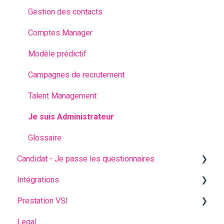
Gestion des contacts
Comptes Manager
Modèle prédictif
Campagnes de recrutement
Talent Management
Je suis Administrateur
Glossaire
Candidat - Je passe les questionnaires
Intégrations
Questions fréquentes
Prestation VSI
Avant les questionnaires
AssessFirst API
Legal
Pendant les questionnaires
365Talents
Je suis formateur - Les bases