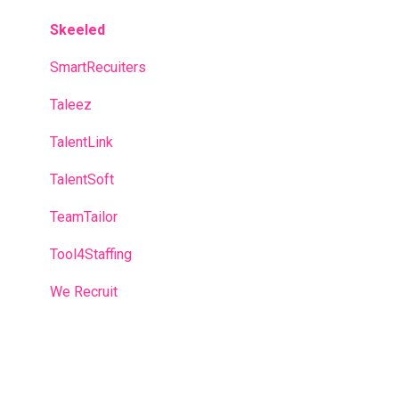
Skeeled
SmartRecuiters
Taleez
TalentLink
TalentSoft
TeamTailor
Tool4Staffing
We Recruit
Workable
Workday