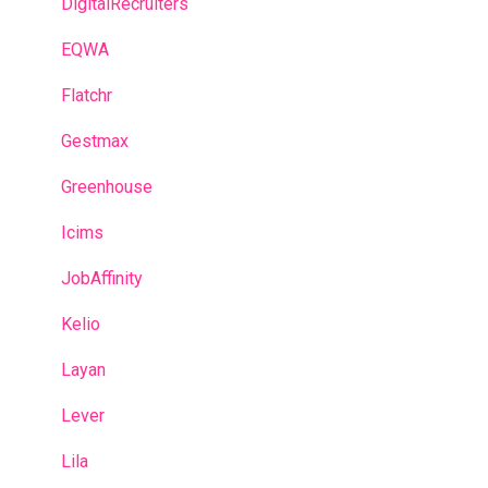
Glossaire
DigitalRecruiters
EQWA
Flatchr
Gestmax
Greenhouse
Icims
JobAffinity
Kelio
Layan
Lever
Lila